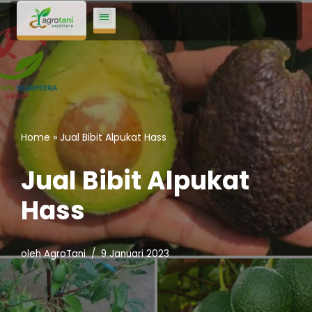
Lompat
ke
konten
Home
»
Jual Bibit Alpukat Hass
Jual Bibit Alpukat
Hass
oleh
AgroTani
9 Januari 2023