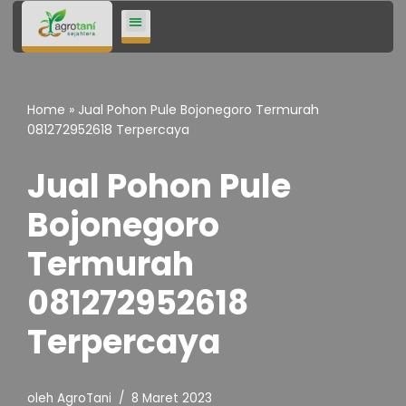
Lompat
ke
konten
Home
»
Jual Pohon Pule Bojonegoro Termurah
081272952618 Terpercaya
Jual Pohon Pule
Bojonegoro
Termurah
081272952618
Terpercaya
oleh
AgroTani
8 Maret 2023