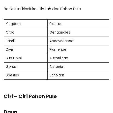
Berikut ini klasifikasi ilmiah dari Pohon Pule
Kingdom
Plantae
Ordo
Gentianales
Famili
Apocynaceae
Divisi
Plumeriae
Sub Divisi
Alstoniinae
Genus
Alstonia
Spesies
Scholaris
Ciri – Ciri Pohon Pule
Daun