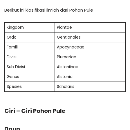
Berikut ini klasifikasi ilmiah dari Pohon Pule
Kingdom
Plantae
Ordo
Gentianales
Famili
Apocynaceae
Divisi
Plumeriae
Sub Divisi
Alstoniinae
Genus
Alstonia
Spesies
Scholaris
Ciri – Ciri Pohon Pule
Daun