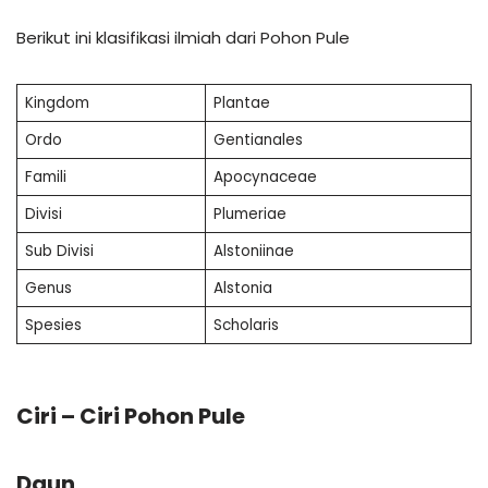
Berikut ini klasifikasi ilmiah dari Pohon Pule
Kingdom
Plantae
Ordo
Gentianales
Famili
Apocynaceae
Divisi
Plumeriae
Sub Divisi
Alstoniinae
Genus
Alstonia
Spesies
Scholaris
Ciri – Ciri Pohon Pule
Daun