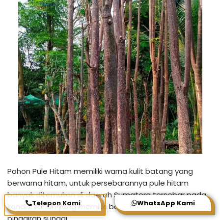
Pohon Pule Hitam memiliki warna kulit batang yang
berwarna hitam, untuk persebarannya pule hitam
banyak ditemukan di daerah Sumatera tersebar pada
Telepon Kami
WhatsApp Kami
kondisi tanah yang memiliki banyak air seperti pada
pinggiran sungai.