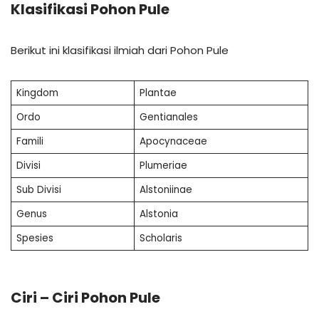
Klasifikasi Pohon Pule
Berikut ini klasifikasi ilmiah dari Pohon Pule
Kingdom
Plantae
Ordo
Gentianales
Famili
Apocynaceae
Divisi
Plumeriae
Sub Divisi
Alstoniinae
Genus
Alstonia
Spesies
Scholaris
Ciri – Ciri Pohon Pule