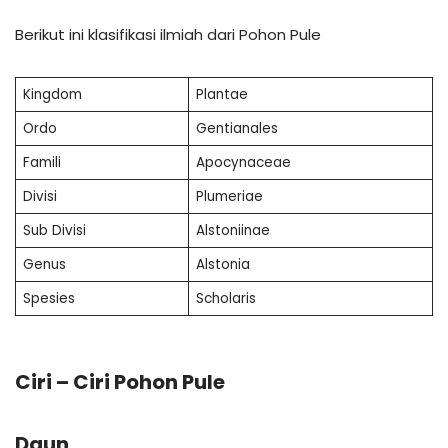
Berikut ini klasifikasi ilmiah dari Pohon Pule
Kingdom
Plantae
Ordo
Gentianales
Famili
Apocynaceae
Divisi
Plumeriae
Sub Divisi
Alstoniinae
Genus
Alstonia
Spesies
Scholaris
Ciri – Ciri Pohon Pule
Daun