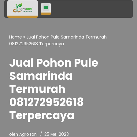
Lompat
ke
konten
Home
»
Jual Pohon Pule Samarinda Termurah
081272952618 Terpercaya
Jual Pohon Pule
Samarinda
Termurah
081272952618
Terpercaya
oleh
AgroTani
25 Mei 2023