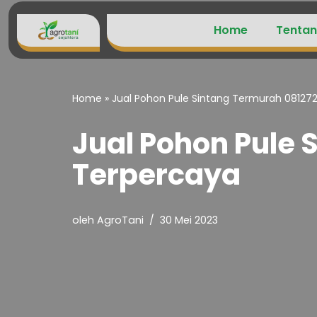
Home
Tentan
Lompat
ke
konten
Home
»
Jual Pohon Pule Sintang Termurah 08127
Jual Pohon Pule
Terpercaya
oleh
AgroTani
30 Mei 2023