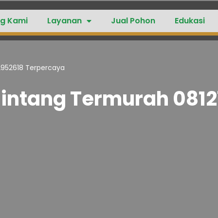
g Kami
Layanan
Jual Pohon
Edukasi
2952618 Terpercaya
 Sintang Termurah 081