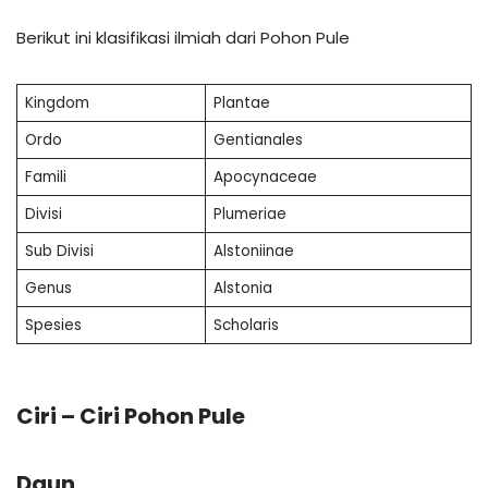
Berikut ini klasifikasi ilmiah dari Pohon Pule
Kingdom
Plantae
Ordo
Gentianales
Famili
Apocynaceae
Divisi
Plumeriae
Sub Divisi
Alstoniinae
Genus
Alstonia
Spesies
Scholaris
Ciri – Ciri Pohon Pule
Daun