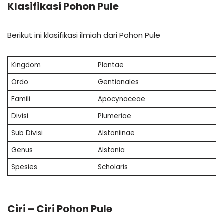
Klasifikasi Pohon Pule
Berikut ini klasifikasi ilmiah dari Pohon Pule
Kingdom
Plantae
Ordo
Gentianales
Famili
Apocynaceae
Divisi
Plumeriae
Sub Divisi
Alstoniinae
Genus
Alstonia
Spesies
Scholaris
Ciri – Ciri Pohon Pule