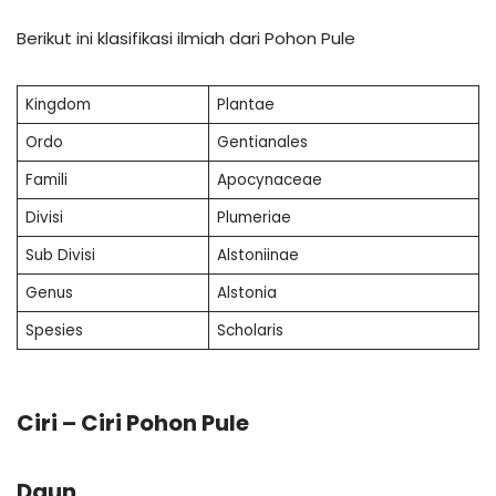
Berikut ini klasifikasi ilmiah dari Pohon Pule
Kingdom
Plantae
Ordo
Gentianales
Famili
Apocynaceae
Divisi
Plumeriae
Sub Divisi
Alstoniinae
Genus
Alstonia
Spesies
Scholaris
Ciri – Ciri Pohon Pule
Daun