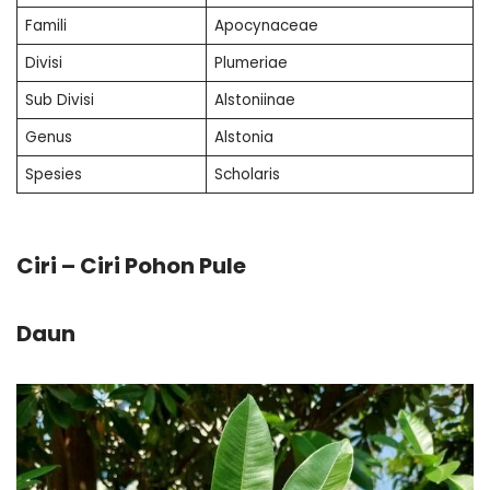
Famili
Apocynaceae
Divisi
Plumeriae
Sub Divisi
Alstoniinae
Genus
Alstonia
Spesies
Scholaris
Ciri – Ciri Pohon Pule
Daun