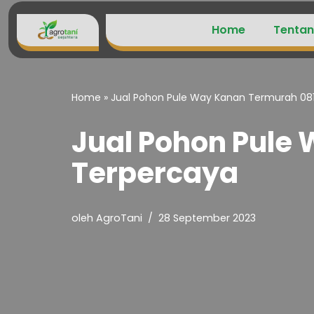
Home
Tentan
Lompat
ke
konten
Home
»
Jual Pohon Pule Way Kanan Termurah 08
Jual Pohon Pule
Terpercaya
oleh
AgroTani
28 September 2023