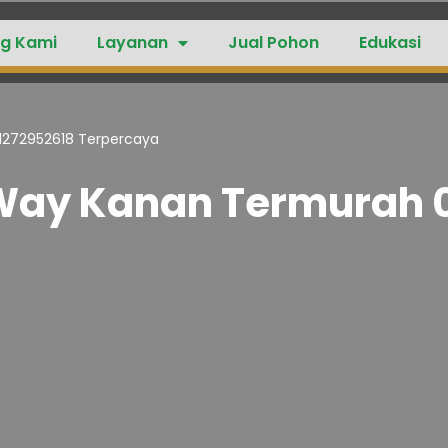
g Kami
Layanan
Jual Pohon
Edukasi
1272952618 Terpercaya
 Way Kanan Termurah 