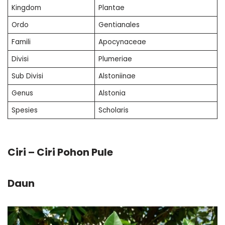
Kingdom
Plantae
Ordo
Gentianales
Famili
Apocynaceae
Divisi
Plumeriae
Sub Divisi
Alstoniinae
Genus
Alstonia
Spesies
Scholaris
Ciri – Ciri Pohon Pule
Daun