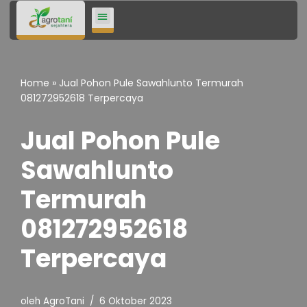
Lompat
ke
konten
Home
»
Jual Pohon Pule Sawahlunto Termurah
081272952618 Terpercaya
Jual Pohon Pule
Sawahlunto
Termurah
081272952618
Terpercaya
oleh
AgroTani
6 Oktober 2023