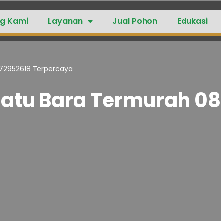
g Kami
Layanan
Jual Pohon
Edukasi
272952618 Terpercaya
Batu Bara Termurah 0