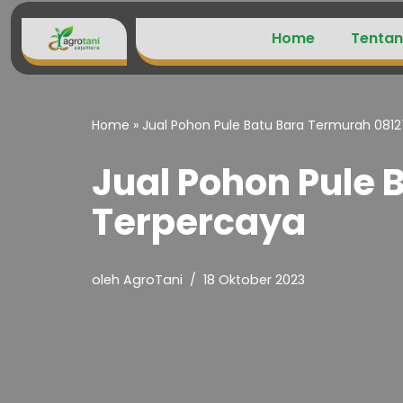
Home
Tentan
Lompat
ke
konten
Home
»
Jual Pohon Pule Batu Bara Termurah 081
Jual Pohon Pule 
Terpercaya
oleh
AgroTani
18 Oktober 2023