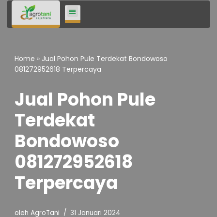
Lompat
ke
konten
Home
»
Jual Pohon Pule Terdekat Bondowoso
081272952618 Terpercaya
Jual Pohon Pule
Terdekat
Bondowoso
081272952618
Terpercaya
oleh
AgroTani
31 Januari 2024