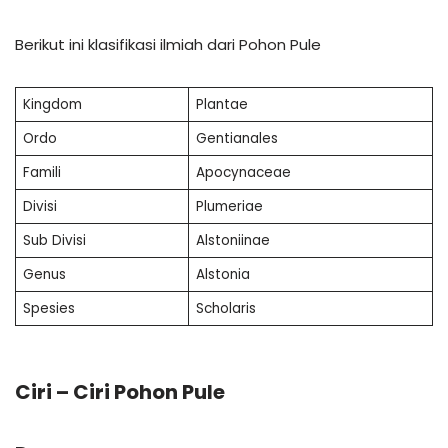
Berikut ini klasifikasi ilmiah dari Pohon Pule
Kingdom
Plantae
Ordo
Gentianales
Famili
Apocynaceae
Divisi
Plumeriae
Sub Divisi
Alstoniinae
Genus
Alstonia
Spesies
Scholaris
Ciri – Ciri Pohon Pule