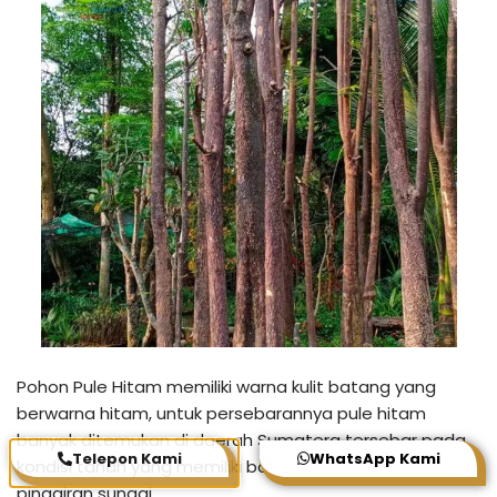
Pohon Pule Hitam memiliki warna kulit batang yang
berwarna hitam, untuk persebarannya pule hitam
banyak ditemukan di daerah Sumatera tersebar pada
Telepon Kami
WhatsApp Kami
kondisi tanah yang memiliki banyak air seperti pada
pinggiran sungai.