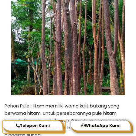
Pohon Pule Hitam memiliki warna kulit batang yang
berwarna hitam, untuk persebarannya pule hitam
banyak ditemukan di daerah Sumatera tersebar pada
Telepon Kami
WhatsApp Kami
kondisi tanah yang memiliki banyak air seperti pada
pinggiran sungai.