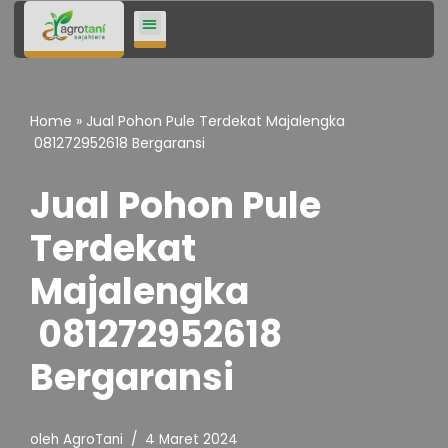
Lompat
ke
konten
Home
»
Jual Pohon Pule Terdekat Majalengka
081272952618 Bergaransi
Jual Pohon Pule
Terdekat
Majalengka
081272952618
Bergaransi
oleh
AgroTani
4 Maret 2024