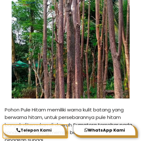
Pohon Pule Hitam memiliki warna kulit batang yang
berwarna hitam, untuk persebarannya pule hitam
banyak ditemukan di daerah Sumatera tersebar pada
Telepon Kami
WhatsApp Kami
kondisi tanah yang memiliki banyak air seperti pada
pinggiran sungai.