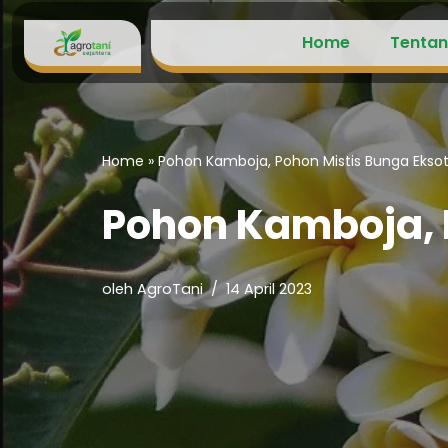
Home
Tentan
Lompat
ke
konten
Home
»
Pohon Kamboja, Pohon Mistis Bunga Eksot
Pohon Kamboja, 
oleh
AgroTani
14 April 2023