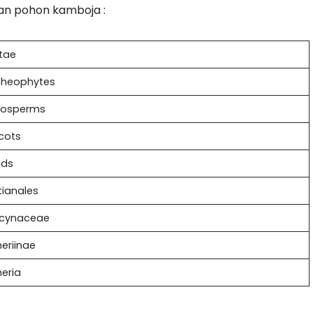
aman pohon kamboja :
tae
cheophytes
iosperms
cots
ids
ianales
cynaceae
eriinae
eria