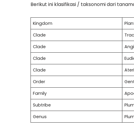
Berikut ini klasifikasi / taksonomi dari tan
Kingdom
Plan
Clade
Tra
Clade
Ang
Clade
Eudi
Clade
Ater
Order
Gent
Family
Apo
Subtribe
Plum
Genus
Plum